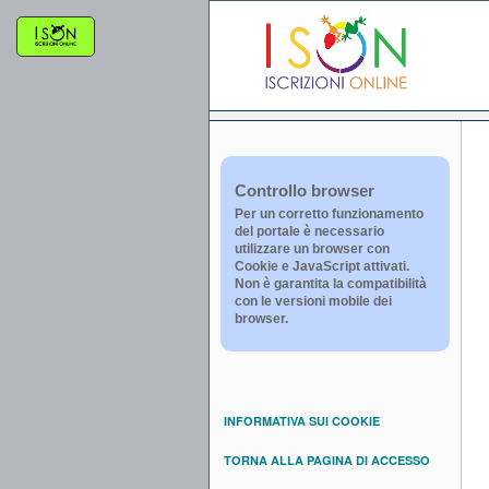
Controllo browser
Per un corretto funzionamento
del portale è necessario
utilizzare un browser con
Cookie e JavaScript attivati.
Non è garantita la compatibilità
con le versioni mobile dei
browser.
INFORMATIVA SUI COOKIE
TORNA ALLA PAGINA DI ACCESSO